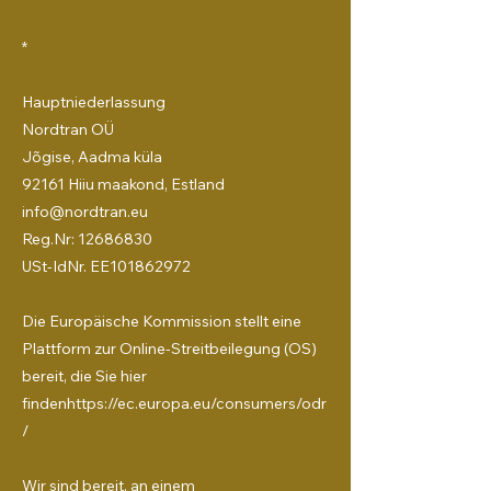
*
Hauptniederlassung
Nordtran OÜ
Jõgise, Aadma küla
92161 Hiiu maakond, Estland
info@nordtran.eu
Reg.Nr: 12686830
USt-IdNr. EE101862972
Die Europäische Kommission stellt eine
Plattform zur Online-Streitbeilegung (OS)
bereit, die Sie hier
findenhttps://ec.europa.eu/consumers/odr
/
Wir sind bereit, an einem