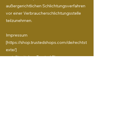
außergerichtlichen Schlichtungsverfahren
vor einer Verbraucherschlichtungsstelle
teilzunehmen.
Impressum
[https://shop.trustedshops.com/de/rechtst
exte/]
erstellt mit dem Trusted Shops
[https://shop.trustedshops.com/de/]
Rechtstexter in Kooperation mit FÖHLISCH
Rechtsanwälte [https://foehlisch.com]
Ostseegrüne
+49 (0) 40 368 44 222